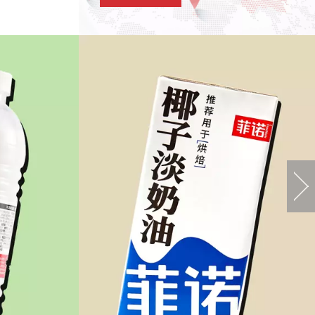
생 코코넛 라떼