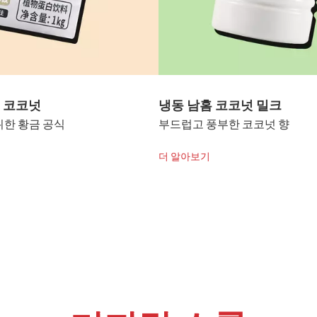
코넛 밀크
코코넛 휘핑 크림
 코코넛 향
우유, 분유, 식물성지방분말 무
더 알아보기