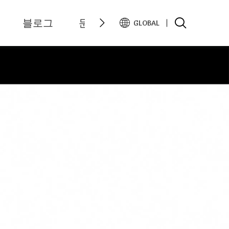
블로그
문의하기
GLOBAL
Melayu
Bahasa indonesia
English